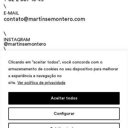
\
E-MAIL
contato@martinsemontero.com
\
INSTAGRAM
@martinsemontero
\
NEWSLETTER
Clicando em "aceitar todos", você concorda com o
armazenamento de cookies no seu dispositivo para melhorar
a experiência e navegação no
site.
Ver política de privacidade
Aceitar todos
design
Mariana Valladares
e Claudio Bueno,
Configurar
desenvolvimento
Meest Digital