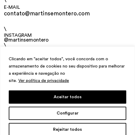
\
E-MAIL
contato@martinsemontero.com
\
INSTAGRAM
@martinsemontero
\
NEWSLETTER
Clicando em "aceitar todos", você concorda com o
armazenamento de cookies no seu dispositivo para melhorar
a experiência e navegação no
site.
Ver política de privacidade
Aceitar todos
design
Mariana Valladares
e Claudio Bueno,
Configurar
desenvolvimento
Meest Digital
Rejeitar todos