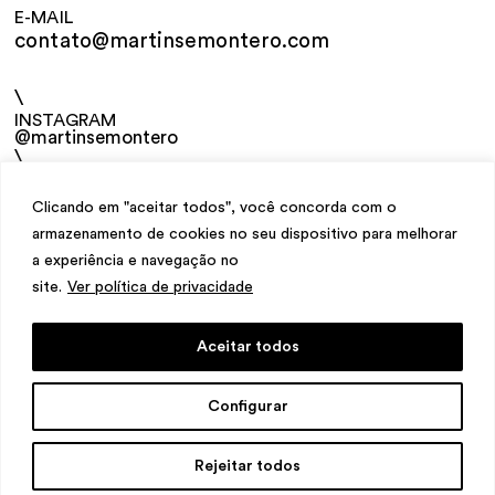
E-MAIL
contato@martinsemontero.com
\
INSTAGRAM
@martinsemontero
\
NEWSLETTER
Clicando em "aceitar todos", você concorda com o
armazenamento de cookies no seu dispositivo para melhorar
a experiência e navegação no
site.
Ver política de privacidade
Aceitar todos
design
Mariana Valladares
e Claudio Bueno,
Configurar
desenvolvimento
Meest Digital
Rejeitar todos