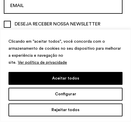
DESEJA RECEBER NOSSA NEWSLETTER
Clicando em "aceitar todos", você concorda com o
armazenamento de cookies no seu dispositivo para melhorar
a experiência e navegação no
site.
Ver política de privacidade
Consultar a galeria sobre obras disponíveis de SP-Arte
Rotas Brasileiras
Aceitar todos
Configurar
Rejeitar todos
\
SÃO PAULO
Rua Jamaica 50