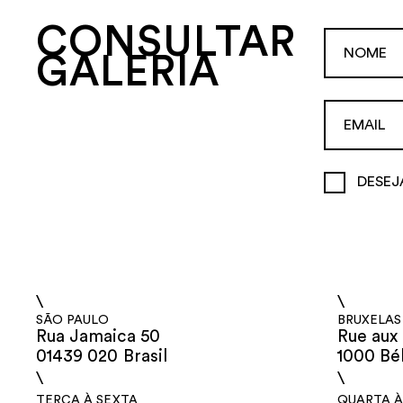
CONSULTAR
GALERIA
DESEJ
\
\
SÃO PAULO
BRUXELAS
Rua Jamaica 50
Rue aux 
01439 020 Brasil
1000 Bé
\
\
TERÇA À SEXTA
QUARTA À